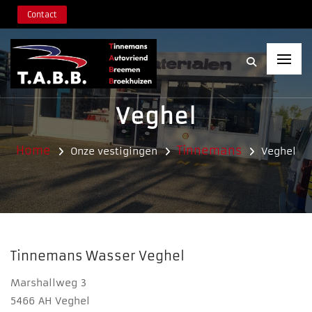
Contact
Veghel
Home
Tinnemans
Onze vestigingen
Veghel
Tinnemans Wasser Veghel
Marshallweg 3
5466 AH Veghel