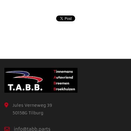
Jules Verneweg 39
5015BG Tilburg
info@tabb.parts