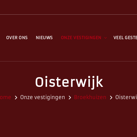
OVER ONS
NIEUWS
ONZE VESTIGINGEN
VEEL GEST
Oisterwijk
ome
Onze vestigingen
Broekhuizen
Oisterwi