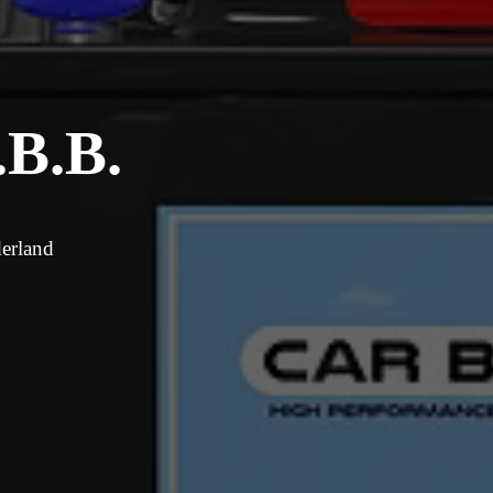
.B.B.
derland